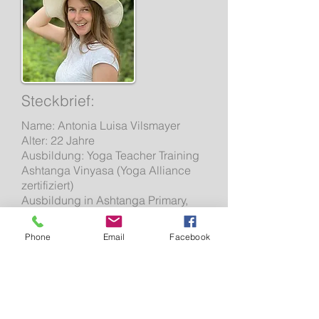
Steckbrief:
Name: Antonia Luisa Vilsmayer
Alter: 22 Jahre
Ausbildung: Yoga Teacher Training
Ashtanga Vinyasa (Yoga Alliance
zertifiziert)
Ausbildung in Ashtanga Primary,
Vinyasa Flow, Pranayama
(Atemübungen) und Meditation
Phone
Email
Facebook
staatl. geprüfte Chorleitung und
Gesangspädagogin
Yogastunden: Vertretungsstunden