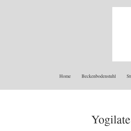
Home
Beckenbodenstuhl
St
Yogilat