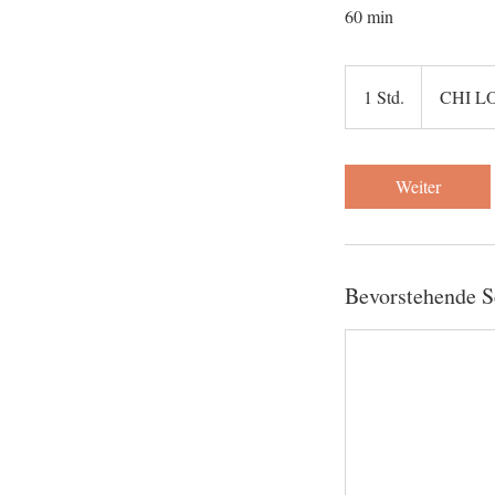
60 min
1 Std.
1
CHI L
S
t
d
Weiter
Bevorstehende S