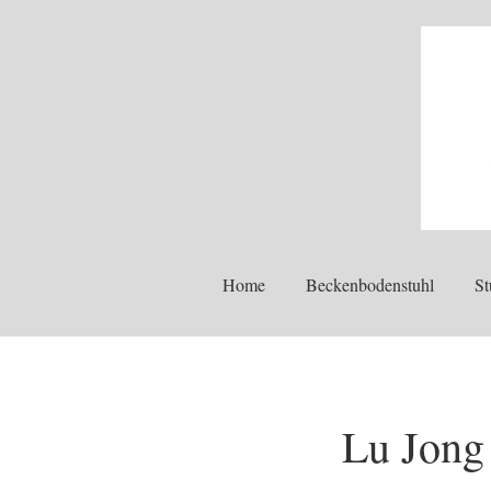
Home
Beckenbodenstuhl
St
Lu Jong