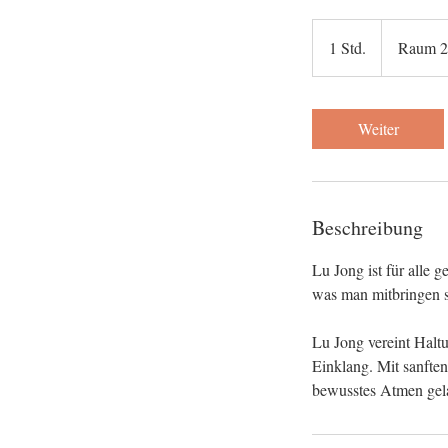
1 Std.
1
Raum 2,
S
t
d
Weiter
Beschreibung
Lu Jong ist für alle 
was man mitbringen so
Lu Jong vereint Halt
Einklang. Mit sanfte
bewusstes Atmen gela