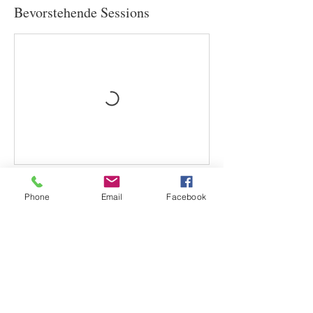
Bevorstehende Sessions
Phone
Email
Facebook
Weiter
Kontaktangaben
Chi Loft | Yoga, Pilates und mehr...,
Ludwigstraße, Fürstenfeldbruck, Germany