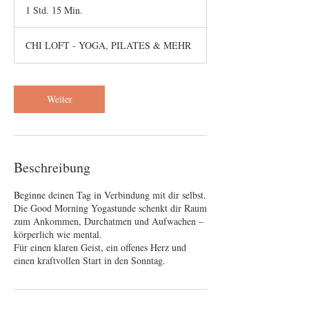
1 Std. 15 Min.
1
S
t
CHI LOFT - YOGA, PILATES & MEHR
d
1
5
M
Weiter
i
n
.
Beschreibung
Beginne deinen Tag in Verbindung mit dir selbst.
Die Good Morning Yogastunde schenkt dir Raum
zum Ankommen, Durchatmen und Aufwachen –
körperlich wie mental.
Für einen klaren Geist, ein offenes Herz und
einen kraftvollen Start in den Sonntag.